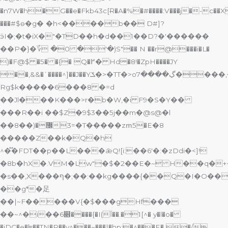
�n7W�h�G��e�Fkb43c[Ɍ�A�%�#����:V���j�-c��
���#$ѳ�g� �h<����b�� D#]?
ӭI�;�t�iX�"�TD��h�d��1��D?�'������
��P�}�؆ �0 �'�)S"�� N ��r@���i�L�
)�F@$ �5� �{� Q�߂� Hd�8!�ZpH����JY
��,&&�`����^]��J��Yݎ�>�TT�>oڲ����7����,��,�bA�n�������\����iz�2g���ln2*�h��c
Rg$k�����6���8 �=d
��Jl���K���>r�b�W,�i F9�S�Y��
���R��i ��$Z�9$3��5j��m�@s@�l
��8��޼�(�=3T�����zՠ5�E�8
�����Z��k�Q�h
^�֟�FDT��p��L���ǣQ![i:��6'�:�zDdi�<]!
�8b�hX�.VM�Lw"�$�2��E�~ H��q�
�s��,X���ף�;��:��kg����{��Q�I�O���PL����*���B48�
��g*�足
��|~F�����V{�$���gHf���
��~^�i��6௎����{�I(Ĭ��.�1[^� y�l�o�
�jDC�e�ʪ��TN�R��y^���~���|�hp:�^���E� �/